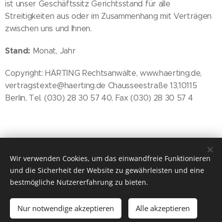
ist unser Geschäftssitz Gerichtsstand für alle
Streitigkeiten aus oder im Zusammenhang mit Verträgen
zwischen uns und Ihnen.
Stand:
Monat, Jahr
Copyright: HÄRTING Rechtsanwälte, www.haerting.de,
vertragstexte@haerting.de Chausseestraße 13,10115
Berlin, Tel. (030) 28 30 57 40, Fax (030) 28 30 57 4
© 2023
Energocell
® Kft.
Wir verwenden Cookies, um das einwandfreie Funktionieren
4031 Debrecen, Köntösgát sor 1-3.
und die Sicherheit der Website zu gewährleisten und eine
Cookies
bestmögliche Nutzererfahrung zu bieten.
Sprachen
Nur notwendige akzeptieren
Alle akzeptieren
Magyar
English
Română
Deutsch