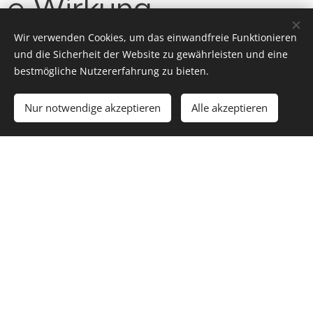
e Wirkung
Wir verwenden Cookies, um das einwandfreie Funktionieren
und die Sicherheit der Website zu gewährleisten und eine
Durch die Verteilung der Kerngröße des Energocell
bestmögliche Nutzererfahrung zu bieten.
Glasschaumes und das Fehlen der feinen
Stoffkörnchen wird die kapillaritätsbrechende Wirkung
Nur notwendige akzeptieren
Alle akzeptieren
gewährleistet, es wird gleichzeitig auch die
Sickerungsfähigkeit wesentlich erhöht. Er schützt vor
den sich erhöhender Feuchtigkeit und leitet das
Wasser ab. Da er aus geschlossenen Zellen besteht,
wird er nicht durchnässt und schwellt er nicht.
© 2023
Energocell
® Kft.
4031 Debrecen, Köntösgát sor 1-3.
Cookies