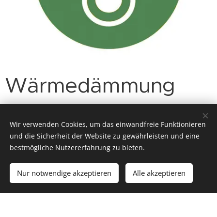
Wärmedämmung
Die Luft in großer Menge in den Poren sorgt für
Wir verwenden Cookies, um das einwandfreie Funktionieren
ausgezeichnete Wärmedämmung. Dadurch nimmt er
und die Sicherheit der Website zu gewährleisten und eine
bestmögliche Nutzererfahrung zu bieten.
unter den Wärmedämmstoffen einen vornehmen
Platz ein.
Nur notwendige akzeptieren
Alle akzeptieren