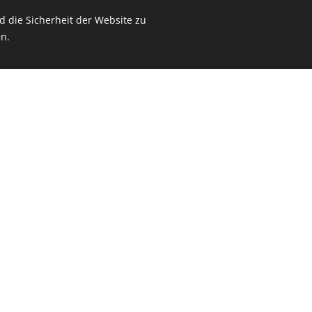
 die Sicherheit der Website zu
n.
Schalldämmend
Inert