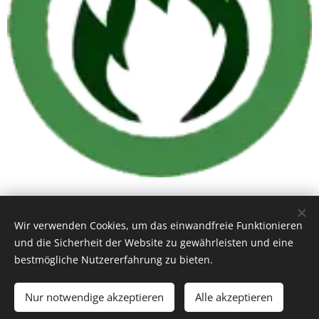
Brandbeständig
Wir verwenden Cookies, um das einwandfreie Funktionieren
und die Sicherheit der Website zu gewährleisten und eine
bestmögliche Nutzererfahrung zu bieten.
Der Energocell Glasschaum widersteht gegen Brand,
Lösemittel, Säuren und Alterung. Brandklassifizierung:
Nur notwendige akzeptieren
Alle akzeptieren
A1.