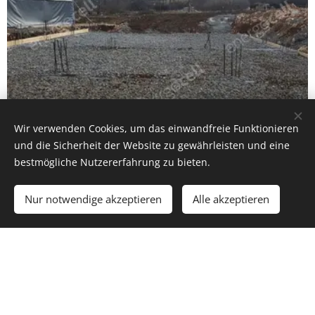
Wir verwenden Cookies, um das einwandfreie Funktionieren
und die Sicherheit der Website zu gewährleisten und eine
bestmögliche Nutzererfahrung zu bieten.
Nur notwendige akzeptieren
Alle akzeptieren
Projektbeschreibung:
In Nemesvámos, einem Dorf in der Nähe von Balaton,
das erste öffentliche Gebäude aus Hanfbeton, die
Fehérlófia Waldorfschule und Vorschule. Das Projekt
wird in mehreren Stufen umgesetzt; In der ersten