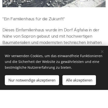
"Ein Familienhaus für die Zukunft"
Dieses Einfamilienhaus wurde im Dorf Ágfalva in der
Nähe von Sopron gebaut und mit hochwertigen
Baumaterialien und modernsten technischen Inhalten
geplant. Der Eigentümer träumte von einem langfristig
tragfähigen Familienwohnraum und legte daher
Wir verwenden Cookies, um das einwandfreie Funktionieren
großen Wert auf die Wärmedämmung des Gebäudes.
und die Sicherheit der Website zu gewährleisten und eine
Daher wurde zwischen den Fundamentstreifen des 180
bestmögliche Nutzererfahrung zu bieten.
m² großen Gebäudes ENERGOCELL®
Schaumglasgranulat in einer 35 cm dicken Schicht
Nur notwendige akzeptieren
Alle akzeptieren
eingearbeitet. Sie bauten das Schaumglas in einer 50
cm dicken verdichteten Schicht in einem Band entlang
der Innenseite des Fundaments ein. Auf diese Weise
stellten sie die ausreichende Wärmedämmung des