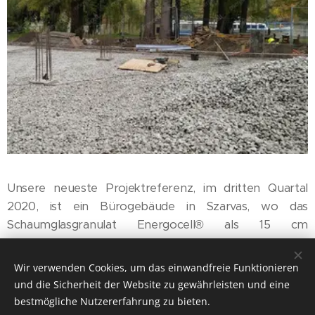
Unsere neueste Projektreferenz, im dritten Quartal
2020, ist ein Bürogebäude in Szarvas, wo das
Schaumglasgranulat Energocell® als 15 cm
Unterbodenschicht zur Wärmedämmung des Bodens
eingearbeitet wurde. Das Gebäude mit einer
Wir verwenden Cookies, um das einwandfreie Funktionieren
Grundfläche von 600 m2 wurde am abfallenden Ufer
und die Sicherheit der Website zu gewährleisten und eine
des Holt-Körös errichtet und das Fundament mit einer
bestmögliche Nutzererfahrung zu bieten.