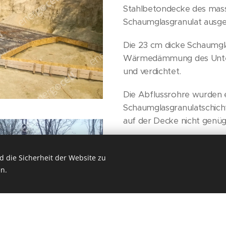
Stahlbetondecke des mass
Schaumglasgranulat ausge
Die 23 cm dicke Schaumgla
Wärmedämmung des Unterg
und verdichtet.
Die Abflussrohre wurden e
Schaumglasgranulatschicht
auf der Decke nicht genüge
 die Sicherheit der Website zu
n.