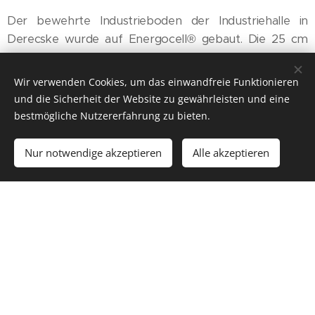
Der bewehrte Industrieboden der Industriehalle in
Derecske wurde auf Energocell® gebaut. Die 25 cm
verdichtete Schaumglasschicht sorgt für die
ausreichende Wärmedämmung des Bodens. Das
Wir verwenden Cookies, um das einwandfreie Funktionieren
Einarbeiten des Materials erfolgte mit einer
und die Sicherheit der Website zu gewährleisten und eine
Rüttelplatte und einer 800-kg-Handwalze.
bestmögliche Nutzererfahrung zu bieten.
Nur notwendige akzeptieren
Alle akzeptieren