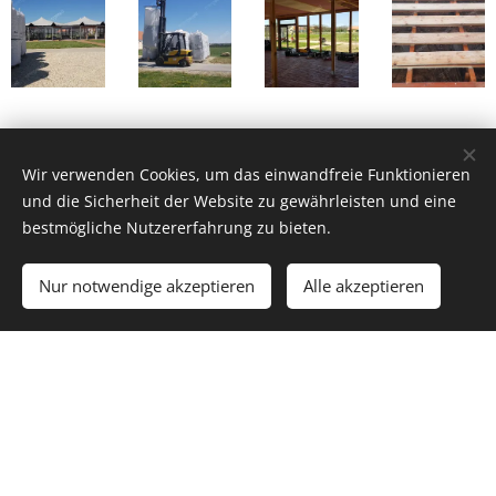
Wir verwenden Cookies, um das einwandfreie Funktionieren
und die Sicherheit der Website zu gewährleisten und eine
bestmögliche Nutzererfahrung zu bieten.
Nur notwendige akzeptieren
Alle akzeptieren
© 2023
Energocell
® Kft.
4031 Debrecen, Köntösgát sor 1-3.
Cookies
Sprachen
Magyar
English
Română
Deutsch