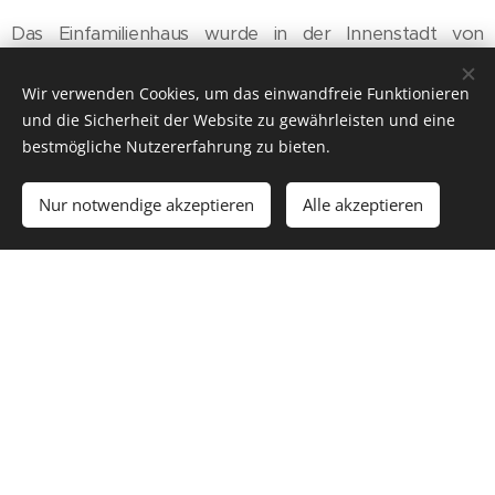
Das Einfamilienhaus wurde in der Innenstadt von
Debrecen gebaut. Wegen der geschlossenen
Bebauung wurde eine Brunnengründung mit
Wir verwenden Cookies, um das einwandfreie Funktionieren
Plattenrost angefertigt. Als Wärmedämmung des
und die Sicherheit der Website zu gewährleisten und eine
bestmögliche Nutzererfahrung zu bieten.
Bodens funktioniert das Glasschaumgranulat, das in
den Plattenrost verdichtet wurde. Da sich die
Nur notwendige akzeptieren
Alle akzeptieren
Wärmedämmung unter dem Montagebeton befindet,
ist ein weiterer Teil der Technologie, dass auf diese
Weise das Gebäude nicht erhöht wird.