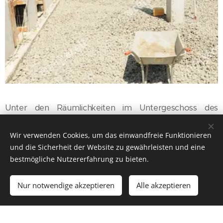
Unter den Räumlichkeiten im Untergeschoss des
Gebäudes wurde Energocell® Glasschaumgranulat
eingebaut. Das Glasschaumgranulat wurde unter dem
Wir verwenden Cookies, um das einwandfreie Funktionieren
Montagebeton in einer Schicht von 30 cm verdichtet.
und die Sicherheit der Website zu gewährleisten und eine
bestmögliche Nutzererfahrung zu bieten.
Nur notwendige akzeptieren
Alle akzeptieren