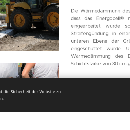
Die Wärmedämmung des 
dass das Energocell® n
eingearbeitet wurde s
Streifengündung, in ein
unteren Ebene der Grün
eingeschüttet wurde. U
Wärmedämmung des Bod
Schichtstärke von 30 cm g
 die Sicherheit der Website zu
n.