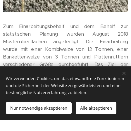
Zum Einarbeitungsbehelf und dem Behelf zur
statistischen Planung wurden August 2018
Musteroberflächen angefertigt. Die Einarbeitung
wurde mit einer Kombiwalze von 12 Tonnen, einer
Bankettenwalze von 3 Tonnen und Plattenrüttlern
verschiedener Größe durchgeführt. Das Ziel der
Messungen ist es, die Entwurfsverfasser und die
Wir verwenden Cookies, um das einwandfreie Funktionieren
Ausführer mit sämtlichen benötigten Informationen zu
und die Sicherheit der Website zu gewährleisten und eine
versehen.
bestmögliche Nutzererfahrung zu bieten.
Nur notwendige akzeptieren
Alle akzeptieren