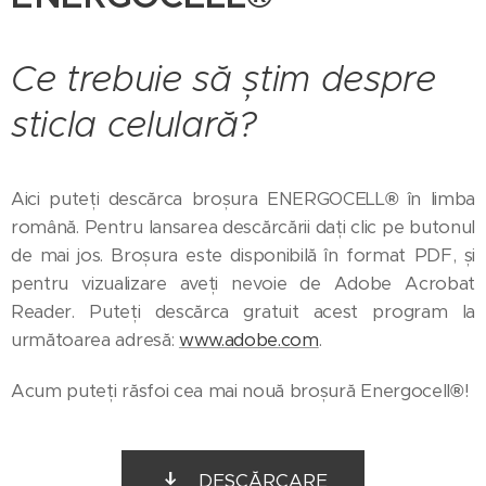
Ce trebuie să știm despre
sticla celulară?
Aici puteți descărca broșura ENERGOCELL
®
în limba
română. Pentru lansarea descărcării dați clic pe butonul
de mai jos. Broșura este disponibilă în format PDF, și
pentru vizualizare aveți nevoie de Adobe Acrobat
Reader. Puteți descărca gratuit acest program la
următoarea adresă:
www.adobe.com
.
®
!
Acum puteți răsfoi cea mai nouă broșură Energocell
DESCĂRCARE