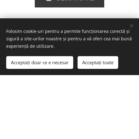
Folosim cookie-uri pentru a permite funcționarea corectă și
sigură a site-urilor noastre și pentru a vă oferi cea mai bună
experiență de utilizare.
Acceptați doar ce e necesar
Acceptați toate
© 2023
Energocell
® Kft.