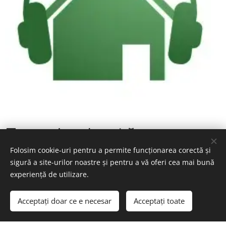
Fonoizolantă
Folosim cookie-uri pentru a permite funcționarea corectă și
sigură a site-urilor noastre și pentru a vă oferi cea mai bună
experiență de utilizare.
Sticla celulară Energocell® este un excelent
fonoizolant, utilizat adesea în construcția panourilor de
Acceptați doar ce e necesar
Acceptați toate
protecție fonică.