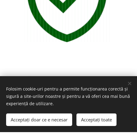
Inertă
Folosim cookie-uri pentru a permite funcționarea corectă și
sigură a site-urilor noastre și pentru a vă oferi cea mai bună
experiență de utilizare.
Nu este supusă unor transformări fizice, chimice sau
biologice. Este în mod specific rezistentă la solvenți
Acceptați doar ce e necesar
Acceptați toate
organici, acizi și îmbătrânire.