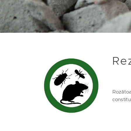
Rez
Rozătoar
constitu