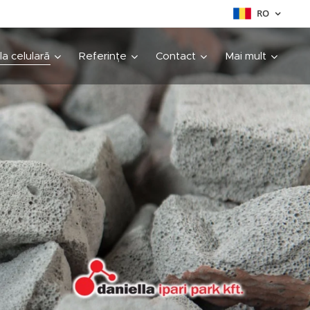
RO
cla celulară
Referințe
Contact
Mai mult