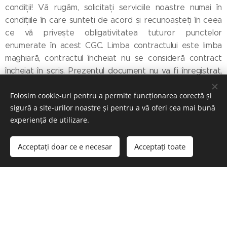
condiții! Vă rugăm, solicitați serviciile noastre numai în
condițiile în care sunteți de acord și recunoașteți în ceea
ce vă privește obligativitatea tuturor punctelor
enumerate în acest CGC. Limba contractului este limba
maghiară, contractul încheiat nu se consideră contract
încheiat în scris. Prezentul document nu va fi înregistrat,
este încheiat exclusiv în formă electronică.
Folosim cookie-uri pentru a permite funcționarea corectă și
sigură a site-urilor noastre și pentru a vă oferi cea mai bună
experiență de utilizare.
CGC
Acceptați doar ce e necesar
Acceptați toate
© 2023
Energocell
® Kft.
4031 Debrecen, Köntösgát sor 1-3.
Creat cu
Webnode
Cookie-uri
Selectează