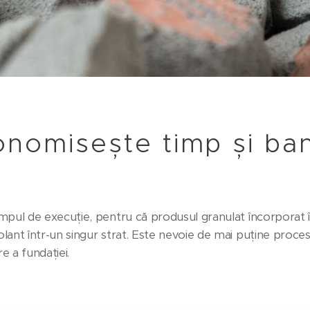
nomisește timp și ban
mpul de execuție, pentru că produsul granulat încorporat înl
lant într-un singur strat. Este nevoie de mai puține procese
e a fundației.