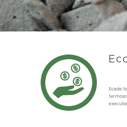
Eco
Scade ti
termoizo
executar