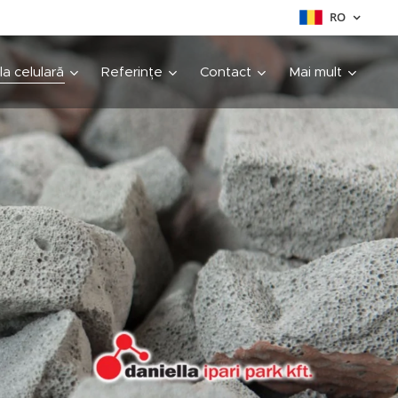
RO
cla celulară
Referințe
Contact
Mai mult