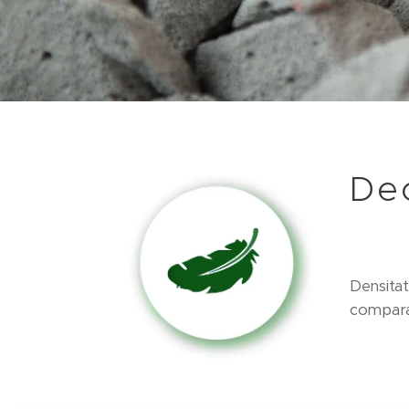
De
Densita
comparaț