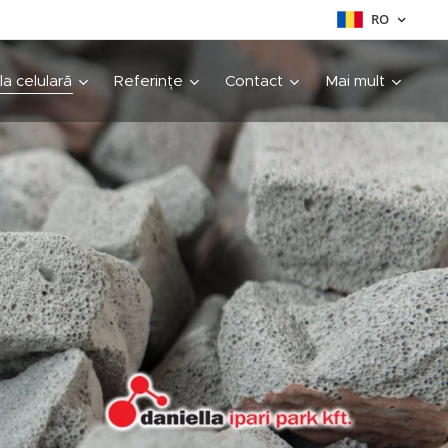
RO
cla celulară
Referințe
Contact
Mai mult