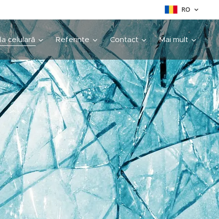
RO
cla celulară
Referințe
Contact
Mai mult