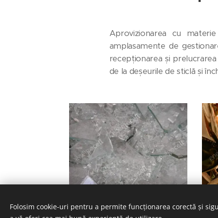
Aprovizionarea cu materie
amplasamente de gestionare 
recepționarea și prelucrarea 
de la deșeurile de sticlă și în
Folosim cookie-uri pentru a permite funcționarea corectă și sigu