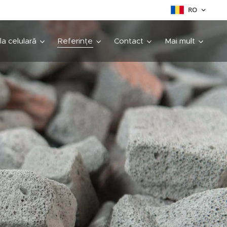
RO
cla celulară
Referințe
Contact
Mai mult