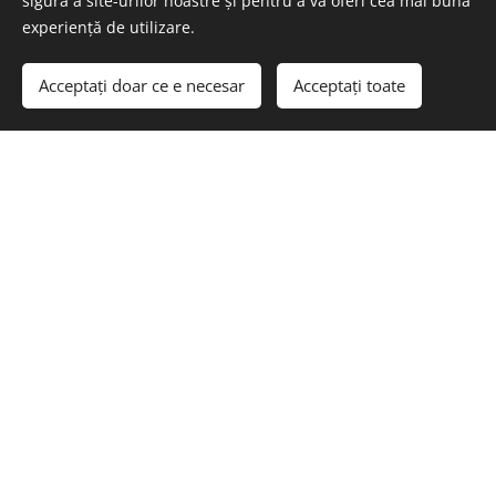
sigură a site-urilor noastre și pentru a vă oferi cea mai bună
experiență de utilizare.
Acceptați doar ce e necesar
Acceptați toate
CASĂ TIP DOM ÎN LOCALITATEA NYÚL