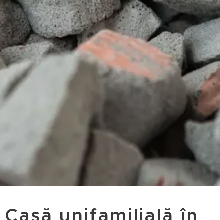
Casă unifamilială în