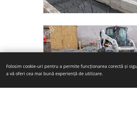
Folosim cookie-uri pentru a permite funcționarea corectă și sigu
a vă oferi cea mai bună experiență de utilizare.