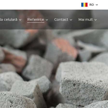
RO
cla celulară
Referințe
Contact
Mai mult