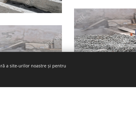
ră a site-urilor noastre și pentru