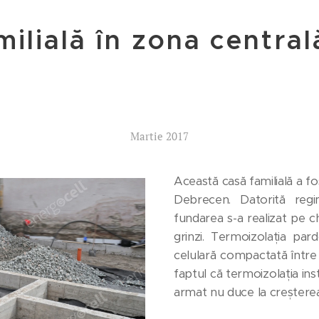
ilială în zona central
Martie 2017
Această casă familială a fos
Debrecen. Datorită regim
fundarea s-a realizat pe c
grinzi. Termoizolația pard
celulară compactată între g
faptul că termoizolația in
armat nu duce la creșterea 