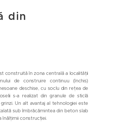
ă din
t construită în zona centrală a localității
ului de construire continuu (închis)
hesoane deschise, cu soclu din rețea de
oselii s-a realizat din granule de sticlă
rinzi. Un alt avantaj al tehnologiei este
stalată sub îmbrăcămintea din beton slab
înălțimii construcției.