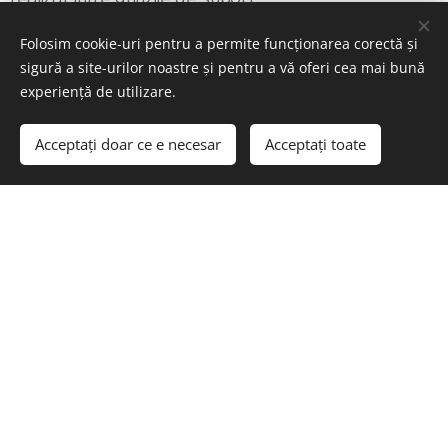
Folosim cookie-uri pentru a permite funcționarea corectă și
sigură a site-urilor noastre și pentru a vă oferi cea mai bună
experiență de utilizare.
Acceptați doar ce e necesar
Acceptați toate
© 2023
Energocell
® Kft.
4031 Debrecen, Köntösgát sor 1-3.
Creat cu
Webnode
Cookie-uri
Selectează