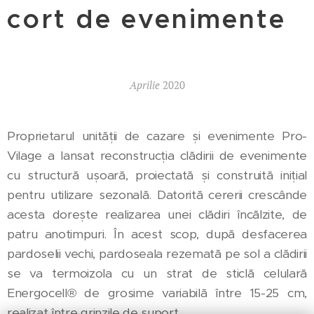
cort de evenimente
Aprilie
2020
Proprietarul unității de cazare și evenimente Pro-
Vilage a lansat reconstrucția clădirii de evenimente
cu structură ușoară, proiectată și construită inițial
pentru utilizare sezonală. Datorită cererii crescânde
acesta dorește realizarea unei clădiri încălzite, de
patru anotimpuri. În acest scop, după desfacerea
pardoselii vechi, pardoseala rezemată pe sol a clădirii
se va termoizola cu un strat de sticlă celulară
Energocell® de grosime variabilă între 15-25 cm,
realizat între grinzile de suport.