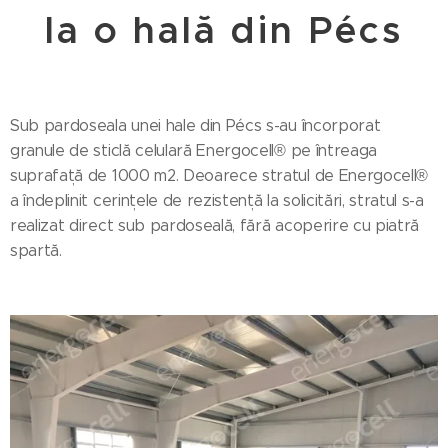
la o hală din Pécs
Sub pardoseala unei hale din Pécs s-au încorporat
granule de sticlă celulară Energocell® pe întreaga
suprafață de 1000 m2. Deoarece stratul de Energocell®
a îndeplinit cerințele de rezistență la solicitări, stratul s-a
realizat direct sub pardoseală, fără acoperire cu piatră
spartă.