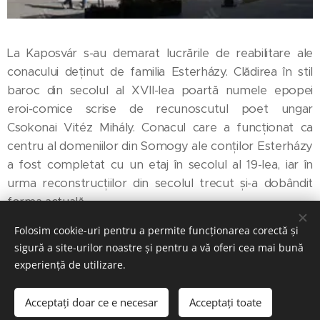
La Kaposvár s-au demarat lucrările de reabilitare ale
conacului deținut de familia Esterházy. Clădirea în stil
baroc din secolul al XVII-lea poartă numele epopei
eroi-comice scrise de recunoscutul poet ungar
Csokonai Vitéz Mihály. Conacul care a funcționat ca
centru al domeniilor din Somogy ale conților Esterházy
a fost completat cu un etaj în secolul al 19-lea, iar în
urma reconstrucțiilor din secolul trecut și-a dobândit
forma actuală.
Folosim cookie-uri pentru a permite funcționarea corectă și
Reabilitarea actuală a clădirii a cuprins și schimbarea
sigură a site-urilor noastre și pentru a vă oferi cea mai bună
pardoselii. S-a scos umplutura veche de pe planșeele
experiență de utilizare.
boltite deasupra parterului din cauza solicitării crescute
impuse de aceasta. În unele locuri constructorul a
Acceptați doar ce e necesar
Acceptați toate
trebuit să consolideze structura planșeelor vechi.