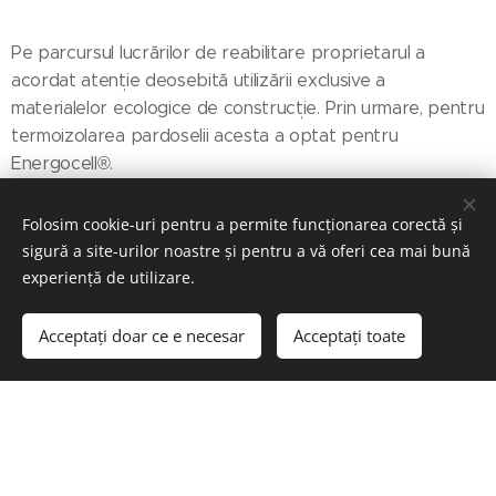
Pe parcursul lucrărilor de reabilitare proprietarul a
acordat atenție deosebită utilizării exclusive a
materialelor ecologice de construcție. Prin urmare, pentru
termoizolarea pardoselii acesta a optat pentru
Energocell®.
Folosim cookie-uri pentru a permite funcționarea corectă și
sigură a site-urilor noastre și pentru a vă oferi cea mai bună
experiență de utilizare.
Acceptați doar ce e necesar
Acceptați toate
© 2023
Energocell
® Kft.
4031 Debrecen, Köntösgát sor 1-3.
Creat cu
Webnode
Cookie-uri