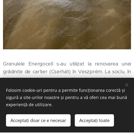
Granulele Energocell s-au utilizat la renovarea unei
grădinițe de cartier (Cserhát) în Veszprém. La soclu, în
locul termoizolației pe verticală proiectantul a prevăzut
un strat orizontal de 20 cm de Energocell sub trotuar,
Folosim cookie-uri pentru a permite funcționarea corectă și
acoperit în geotextil după compactare.
sigură a site-urilor noastre și pentru a vă oferi cea mai bună
experiență de utilizare.
Stratificația realizată este o soluție simplă și eficientă,
deoarece în contrast cu izolațiile tip panou, de-a lungul
Acceptați doar ce e necesar
Acceptați toate
soclului nu a fost necesară o săpătură de 1,5 m
adâncime, totodată cu un singur strat s-a realizat și