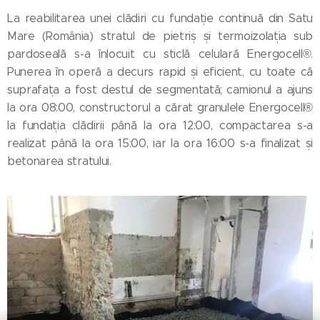
La reabilitarea unei clădiri cu fundație continuă din Satu
Mare (România) stratul de pietriș și termoizolația sub
pardoseală s-a înlocuit cu sticlă celulară Energocell®.
Punerea în operă a decurs rapid și eficient, cu toate că
suprafața a fost destul de segmentată; camionul a ajuns
la ora 08:00, constructorul a cărat granulele Energocell®
la fundația clădirii până la ora 12:00, compactarea s-a
realizat până la ora 15:00, iar la ora 16:00 s-a finalizat și
betonarea stratului.