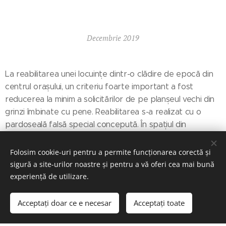
Decembrie 2019
La reabilitarea unei locuințe dintr-o clădire de epocă din
centrul orașului, un criteriu foarte important a fost
reducerea la minim a solicitărilor de pe planșeul vechi din
grinzi îmbinate cu pene. Reabilitarea s-a realizat cu o
pardoseală falsă special concepută. În spațiul din
structura superioară din lemn s-a așternut și compactat
manual sticlă celulară.
Folosim cookie-uri pentru a permite funcționarea corectă și
sigură a site-urilor noastre și pentru a vă oferi cea mai bună
experiență de utilizare.
Acceptați doar ce e necesar
Acceptați toate