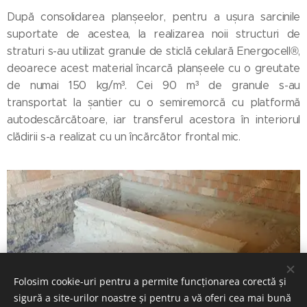
După consolidarea planșeelor, pentru a ușura sarcinile
suportate de acestea, la realizarea noii structuri de
straturi s-au utilizat granule de sticlă celulară Energocell®,
deoarece acest material încarcă planșeele cu o greutate
de numai 150 kg/m³. Cei 90 m³ de granule s-au
transportat la șantier cu o semiremorcă cu platformă
autodescărcătoare, iar transferul acestora în interiorul
clădirii s-a realizat cu un încărcător frontal mic.
Folosim cookie-uri pentru a permite funcționarea corectă și
sigură a site-urilor noastre și pentru a vă oferi cea mai bună