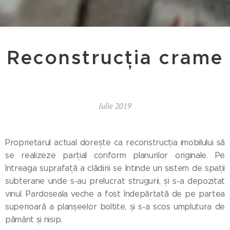
Reconstrucția crame
Iulie 2019
Proprietarul actual dorește ca reconstrucția imobilului să
se realizeze parțial conform planurilor originale. Pe
întreaga suprafață a clădirii se întinde un sistem de spații
subterane unde s-au prelucrat strugurii, și s-a depozitat
vinul. Pardoseala veche a fost îndepărtată de pe partea
superioară a planșeelor boltite, și s-a scos umplutura de
pământ și nisip.