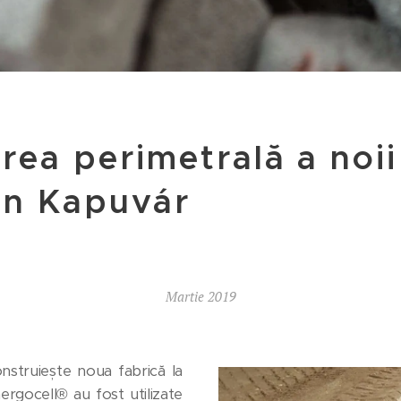
rea perimetrală a noii
in Kapuvár
Martie 2019
nstruiește noua fabrică la
ergocell® au fost utilizate