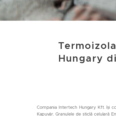
Termoizola
Hungary d
Compania Intertech Hungary Kft. își co
Kapuvár. Granulele de sticlă celulară En