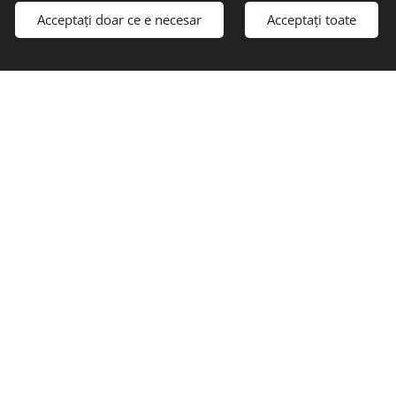
Acceptați doar ce e necesar
Acceptați toate
Selectează
Magyar
English
Română
Deutsch