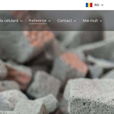
RO
cla celulară
Referințe
Contact
Mai mult