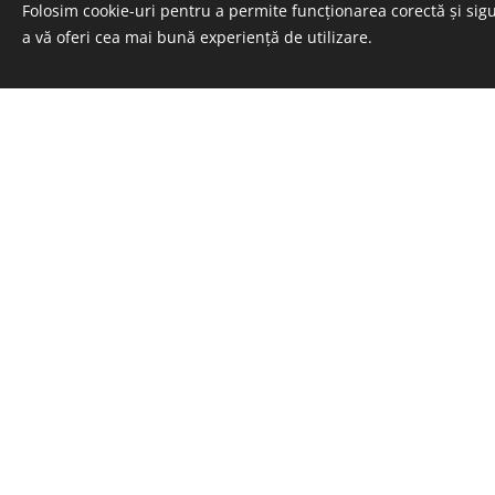
Folosim cookie-uri pentru a permite funcționarea corectă și sigu
a vă oferi cea mai bună experiență de utilizare.
© 2023
Energocell
® Kft.
4031 Debrecen, Köntösgát sor 1-3.