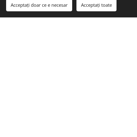
Acceptați doar ce e necesar
Acceptați toate
sol
© 2023
Energocell
® Kft.
4031 Debrecen, Köntösgát sor 1-3.
Creat cu
Webnode
Cookie-uri