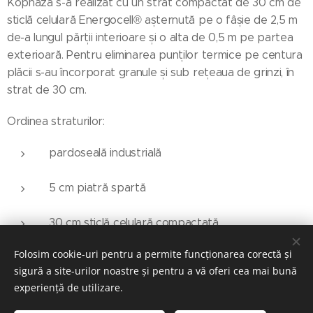
Kópháza s-a realizat cu un strat compactat de 30 cm de
sticlă celulară Energocell® așternută pe o fâșie de 2,5 m
de-a lungul părții interioare și o alta de 0,5 m pe partea
exterioară. Pentru eliminarea punților termice pe centura
plăcii s-au încorporat granule și sub rețeaua de grinzi, în
strat de 30 cm.
Ordinea straturilor:
pardoseală industrială
5 cm piatră spartă
30 cm sticlă celulară compactată
Folosim cookie-uri pentru a permite funcționarea corectă și
30 cm strat de bază de criblură cu granulozitate
sigură a site-urilor noastre și pentru a vă oferi cea mai bună
continuă
experiență de utilizare.
strat geotextil