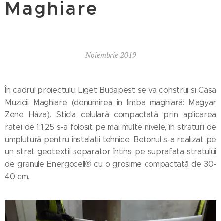
Maghiare
Noiembrie 2019
În cadrul proiectului Liget Budapest se va construi și Casa
Muzicii Maghiare (denumirea în limba maghiară: Magyar
Zene Háza). Sticla celulară compactată prin aplicarea
ratei de 1:1,25 s-a folosit pe mai multe nivele, în straturi de
umplutură pentru instalații tehnice. Betonul s-a realizat pe
un strat geotextil separator întins pe suprafața stratului
de granule Energocell® cu o grosime compactată de 30-
40 cm.