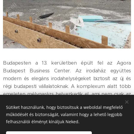
Budapesten a 13. kerületben épült fel az Agora
Budapest Business Center. Az irodaház együttes
modern és elegáns irodahelységeket biztosít az új és
régi budapesti vállalatoknak. A komplexum alatt több
emeleten mélygarázs helyezkedik el, ami nem csak az
irodaépületek, hanem a belső park, és szökőkút alatt is
Sütiket használunk, hogy biztosítsuk a weboldal megfelelő
elterül. A mélygarázs zárófödémének
működését és biztonságát, valamint hogy a lehető legjobb
terheléscsökkentéséhez kikönnyítő anyagot kellett
felhasználói élményt kínáljuk Neked.
használni, amihez az Energocell üveghab granulátum,
könnyű fajsúlyával (150-175 kg/m3), nagy