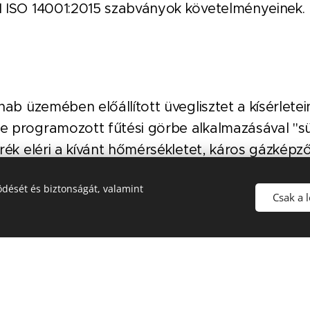
 ISO 14001:2015 szabványok követelményeinek.
hab üzemében előállított üveglisztet a kísérlete
 programozott fűtési görbe alkalmazásával "sü
rék eléri a kívánt hőmérsékletet, káros gázképz
 A hevítés elektromos kemencében zajlik, ipari v
dését és biztonságát, valamint
helés nélkül. A teljes gyártási folyamat csendes,
Csak a 
 granulátum és tábla előállításához szüksége
r energia), alig 140 KWh/m³.