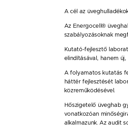
A cél az üveghulladékok
Az Energocell® üveghab
szabályozásoknak megfel
Kutató-fejlesztő labor
elindításával, hanem új,
A folyamatos kutatás fe
háttér fejlesztését lab
közreműködésével.
Hőszigetelő üveghab gyá
vonatkozóan minőségirá
alkalmazunk. Az audit s