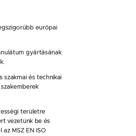
egszigorúbb európai
ranulátum gyártásának
k.
s szakmai és technikai
ai szakemberek
ességi területre
rt vezetünk be és
el az MSZ EN ISO