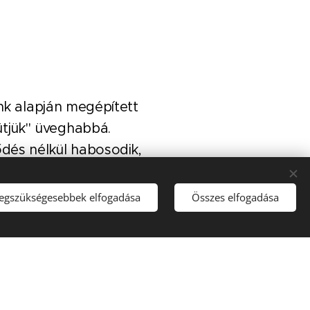
ink alapján megépített
tjük" üveghabbá.
ődés nélkül habosodik,
ízszennyezés, égetési
 így nem zavarjuk a
legszükségesebbek elfogadása
Összes elfogadása
s energiamennyiség