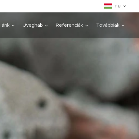
HU
iánk
Üveghab
Referenciák
Továbbiak