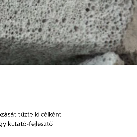
ását tűzte ki célként
y kutató-fejlesztő