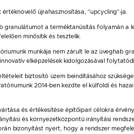
 értéknövelő újrahasznosítása, "upcycling"-ja.
 granulátumot a terméktanúsítás folyamán a l
elően minősítik és tesztelik.
atóriumunk munkája nem zárult le az üveghab g
 innovatív elképzelések kidolgozásával folytatódi
ltételeit biztosító üzem beindításához szüksége
oratóriumunk 2014-ben kezdte el külföldi és haz
rtása és értékesítése építőipari célokra érvény
nyítási és környezetközpontú irányítási rendsze
orán bizonyítást nyert, hogy a rendszer megfel