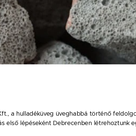
ft., a hulladéküveg üveghabbá történő feldolgoz
ás első lépéseként Debrecenben létrehoztunk eg