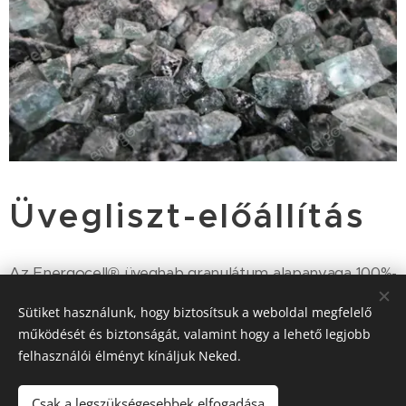
Üvegliszt-előállítás
Az Energocell® üveghab granulátum alapanyaga 100%-
ban használt üveg, így eljárásunk nemcsak egyszerű
Sütiket használunk, hogy biztosítsuk a weboldal megfelelő
feldolgozás, hanem értéknövelő újrahasznosítás
működését és biztonságát, valamint hogy a lehető legjobb
(upcycling) is. Az üveghulladékot hasznos hőszigetelő
felhasználói élményt kínáljuk Neked.
késztermékké, üveghab granulátummá vagy lappá
alakítjuk át. A gyártás kezdeti szakaszában, az
Csak a legszükségesebbek elfogadása