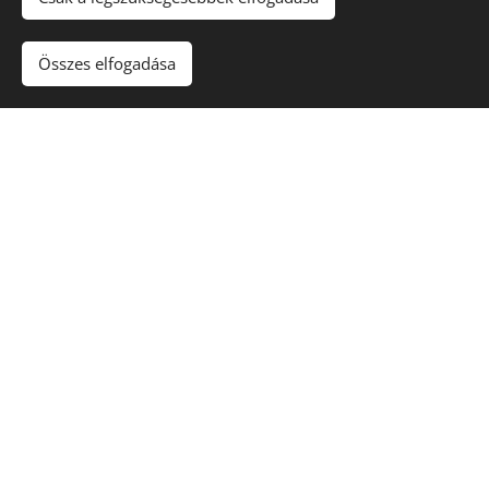
üveghulladék feldolgozásának első ütemében, kész
alapanyagot, mikron szemcseméretű üveglisztet
Összes elfogadása
állítunk elő golyós őrlőmalom segítségével.