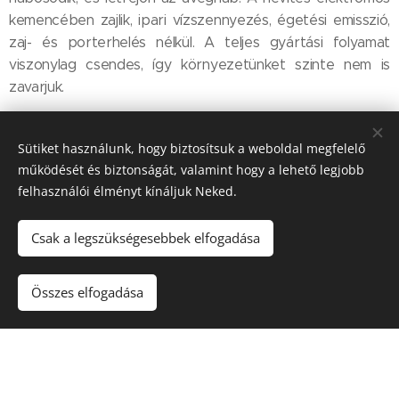
kemencében zajlik, ipari vízszennyezés, égetési emisszió,
zaj- és porterhelés nélkül. A teljes gyártási folyamat
viszonylag csendes, így környezetünket szinte nem is
zavarjuk.
Sütiket használunk, hogy biztosítsuk a weboldal megfelelő
működését és biztonságát, valamint hogy a lehető legjobb
felhasználói élményt kínáljuk Neked.
Csak a legszükségesebbek elfogadása
Összes elfogadása
© 2023
Energocell
® Kft.
4031 Debrecen, Köntösgát sor 1-3.