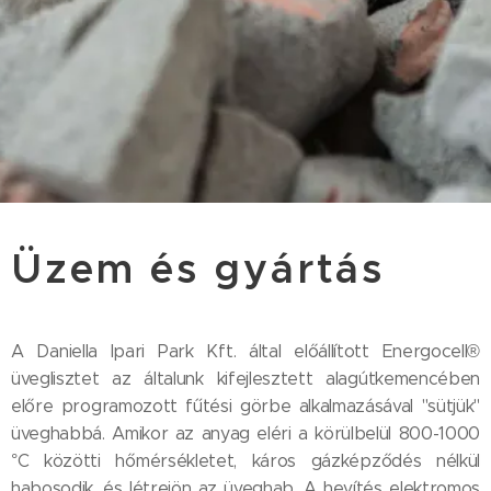
Üzem és gyártás
A Daniella Ipari Park Kft. által előállított Energocell®
üveglisztet az általunk kifejlesztett alagútkemencében
előre programozott fűtési görbe alkalmazásával "sütjük"
üveghabbá. Amikor az anyag eléri a körülbelül 800-1000
°C közötti hőmérsékletet, káros gázképződés nélkül
habosodik, és létrejön az üveghab. A hevítés elektromos