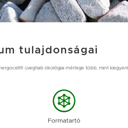
um tulajdonságai
ergocell® üveghab ökológiai mérlege több, mint kiegyenl
Formatartó