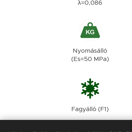
λ=0,086
Nyomásálló
(Es=50 MPa)
Fagyálló (F1)