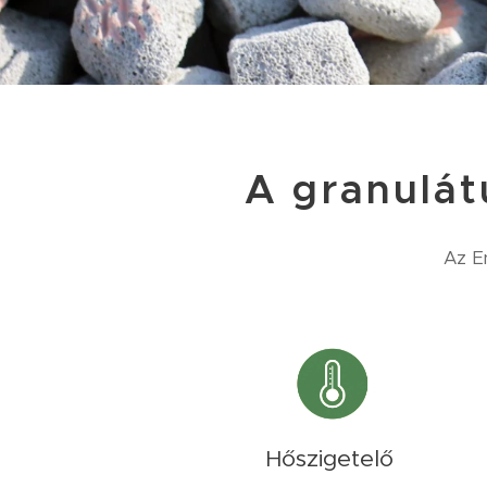
A granulát
Az En
Hőszigetelő