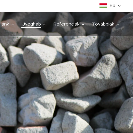
HU
iánk
Üveghab
Referenciák
Továbbiak