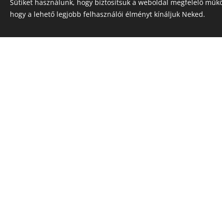
Sütiket használunk, hogy biztosítsuk a weboldal megfelelő műkö
hogy a lehető legjobb felhasználói élményt kínáljuk Neked.
Kártevőkkel szemben ellenál
© 2023
Energocell
® Kft.
4031 Debrecen, Köntösgát sor 1-3.