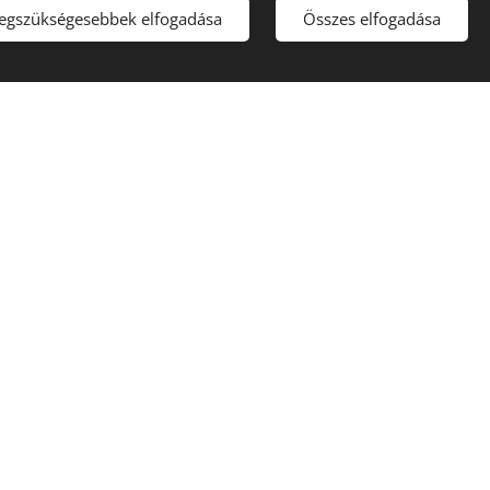
legszükségesebbek elfogadása
Összes elfogadása
Környezetbarát
Nyelvek
Magyar
English
Română
Deutsch