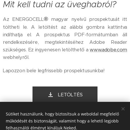
Mit kell tudni az üveghabról?
®
Az ENERGOCELL
magyar nyelvű prospektusát itt
töltheti le. A letöltést az alábbi gombra kattintva
indíthatja el. A prospektus PDF-formátumban áll
rendelkezésére, megtekintéséhez Adobe Reader
szükséges. Ez ingyenesen letölthető a
www.adobe.com
webhelyről.
Lapozzon bele legfrissebb prospektusunkba!
LETÖLTÉS
Sütiket használunk, hogy biztosítsuk a weboldal megfelelő
működését és biztonságát, valamint hogy a lehető legjobb
felhasználói élményt kínáljuk Neked.