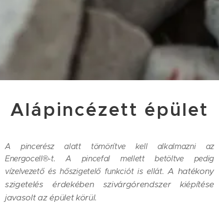
Alápincézett épület
A pincerész alatt tömörítve kell alkalmazni az
Energocell®-t. A pincefal mellett betöltve pedig
A hatékony
vízelvezető és hőszigetelő funkciót is ellát.
szigetelés érdekében szivárgórendszer kiépítése
javasolt az épület körül.