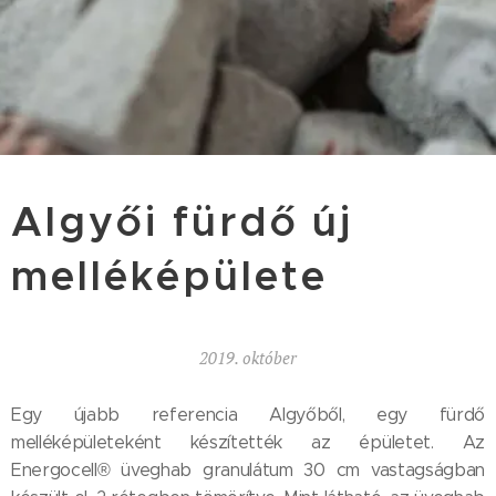
Algyői fürdő új
melléképülete
2019. október
Egy újabb referencia Algyőből, egy fürdő
melléképületeként készítették az épületet. Az
Energocell® üveghab granulátum 30 cm vastagságban