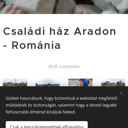
Családi ház Aradon
- Románia
2019. szeptember
Sütiket használunk, hogy biztosítsuk a weboldal megfelelő
működését és biztonságát, valamint hogy a lehető legjobb
felhasználói élményt kínáljuk Neked.
Csak a legszükségesebbek elfogadása