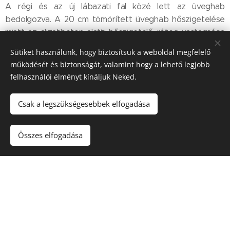
A régi és az új lábazati fal közé lett az üveghab
bedolgozva. A 20 cm tömörített üveghab hőszigetelése
miatt az aljzatbeton alatti hőszigetelő réteg vastagsága
csökkenthető volt az eredeti tervekhez képest.
Sütiket használunk, hogy biztosítsuk a weboldal megfelelő
működését és biztonságát, valamint hogy a lehető legjobb
felhasználói élményt kínáljuk Neked.
Csak a legszükségesebbek elfogadása
Összes elfogadása
© 2023
Energocell
® Kft.
4031 Debrecen, Köntösgát sor 1-3.
Sütik
Nyelvek
Magyar
English
Română
Deutsch