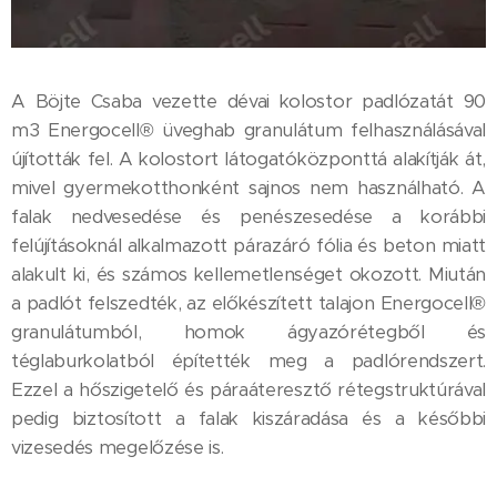
A Böjte Csaba vezette dévai kolostor padlózatát 90
m3 Energocell® üveghab granulátum felhasználásával
újították fel. A kolostort látogatóközponttá alakítják át,
mivel gyermekotthonként sajnos nem használható. A
falak nedvesedése és penészesedése a korábbi
felújításoknál alkalmazott párazáró fólia és beton miatt
alakult ki, és számos kellemetlenséget okozott. Miután
a padlót felszedték, az előkészített talajon Energocell®
granulátumból, homok ágyazórétegből és
téglaburkolatból építették meg a padlórendszert.
Ezzel a hőszigetelő és páraáteresztő rétegstruktúrával
pedig biztosított a falak kiszáradása és a későbbi
vizesedés megelőzése is.