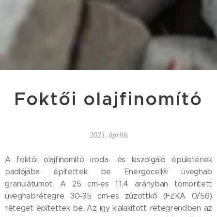
Foktői olajfinomító
2021. április
A foktői olajfinomító iroda- és kiszolgáló épületének
padlójába építettek be Energocell® üveghab
granulátumot. A 25 cm-es 1:1,4 arányban tömörített
üveghabrétegre 30-35 cm-es zúzottkő (FZKA 0/56)
réteget építettek be. Az így kialakított rétegrendben az