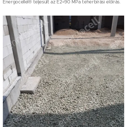
Energocellel® teljesült az E2=90 MPa teherbírási előírás.